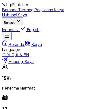
Yahqi
Publisher
Beranda
Tentang
Perjalanan
Karya
Hubungi Saya
Bahasa
Indonesia
English
Beranda
Karya
Language
🇮🇩 ID
🇺🇸 EN
Hubungi Saya
15K+
Penerima Manfaat
32